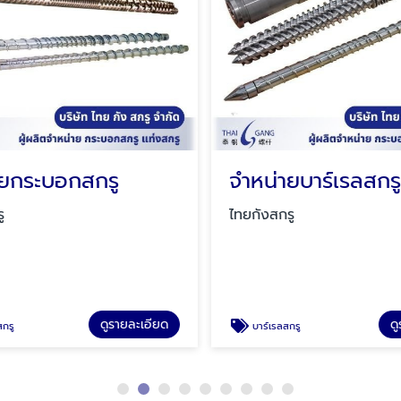
ยกระบอกสกรู
จำหน่ายบาร์เรลสกร
ู
ไทยกังสกรู
ดูรายละเอียด
ดู
รู
บาร์เรลสกรู