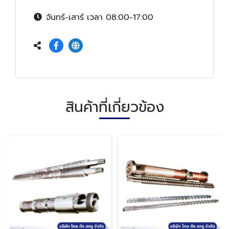
จันทร์-เสาร์ เวลา 08:00-17:00
สินค้าที่เกี่ยวข้อง