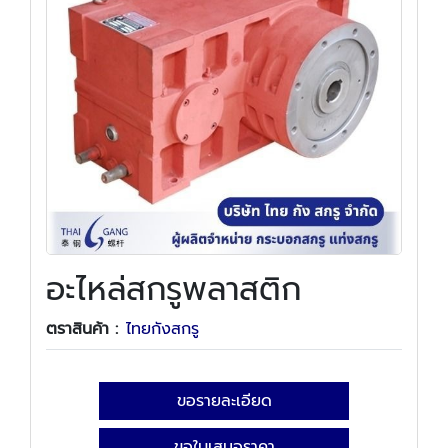
อะไหล่สกรูพลาสติก
ตราสินค้า :
ไทยกังสกรู
ขอรายละเอียด
ขอใบเสนอราคา