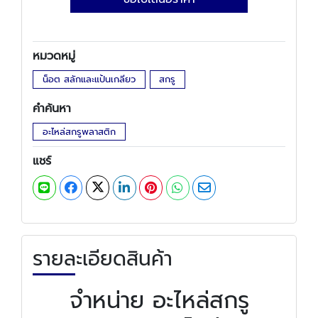
หมวดหมู่
น็อต สลักและแป้นเกลียว
สกรู
คำค้นหา
อะไหล่สกรูพลาสติก
แชร์
รายละเอียดสินค้า
จำหน่าย อะไหล่สกรู